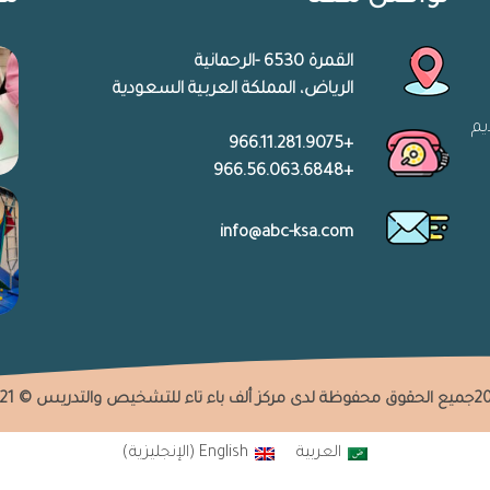
القمرة 6530 -الرحمانية
الرياض، المملكة العربية السعودية
يم
+966.11.281.9075
+966.56.063.6848
info@abc-ksa.com
اء تاء للتشخيص والتدريس © 2021
العربية
English
(
الإنجليزية
)