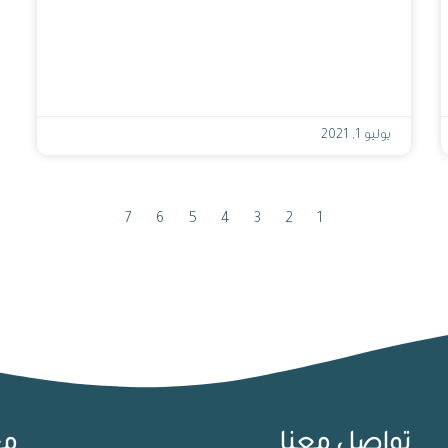
يوليو 1, 2021
7
6
5
4
3
2
1
تواصل معنا
مع