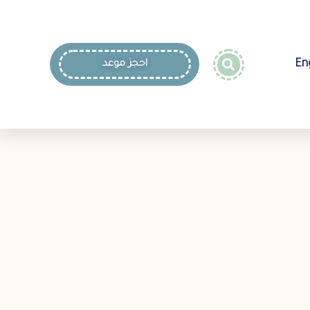
En
احجز موعد