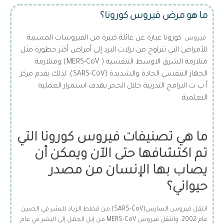
ما هو مرض فيروس كورونا؟
كورونا
عبارة عن عائلة كبيرة من الفيروسات المسببة
فيروس
للأمراض التي تتراوح من نزلات البرد إلى أمراض أكثر خطورة مثل
متلازمة الشرق الاوسط التنفسية ( MERS-CoV) ومتلازمة
الجهاز التنفسي الحادة والشديدة (SARS-CoV). لذلك يقدم مركز
أ ب ت البرامج التدربية خلال الحجر بهدف استمرار العملية
التعلمية.
ما هي تصنيفات فيروس كورونا التي
تم اكتشافها حتى الآن ويمكن أن
يصاب بها الإنسان من مصدر
حيواني؟
انتقل فيروس السارس(SARS-CoV) من قطط الزباد للبشر في الصين
عام 2002. وانتقل فيروس MERS-CoV من إبل الجمل إلى البشر في عام