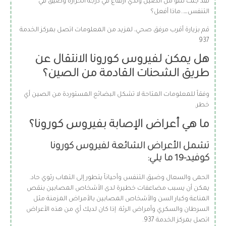
لقد جئت للتو من الصين ولدي ارتفاع في درجة الحرارة وضيق في
التنفس…..ماذا أفعل؟
قم بزيارة أقرب مرفق صحي، لمزيد من المعلومات اتصل بمركز الخدمة
937
هل يمكن لفيروس كورونا الانتقال عن
طريق الشحنات القادمة من الصين؟
وفقاً للمعلومات المتاحة لا تشكل البضائع المستوردة من الصين أي
خطر.
ما هي أعراض الإصابة بفيروس كورونا؟
تشمل الأعراض الشائعة لفيروس كورونا
كوفيد-19 ما يلي:
الحمى والسعال وضيق التنفس وأحياناً يتطور إلى التهاب رئوي حاد.
يمكن أن يسبب مضاعفات خطيرة لدى الأشخاص المصابين بنقص
المناعة وكبار السن والأشخاص المصابين بالأمراض المزمنة مثل
السرطان والسكري وأمراض الرئة. إذا كان لديك أي من هذه الأعراض
اتصل بمركز الخدمة 937.