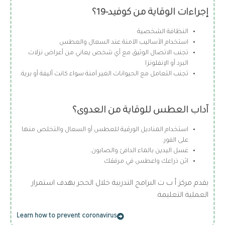
إجراءات الوقاية من كوفيد-19؟
النظافة الشخصية
استخدام الأساليب الآمنة عند السعال والعطس
تجنب الاتصال الوثيق مع أي شخص يعاني من أعراض نزلات
البرد أو الإنفلونزا
تجنب التعامل مع الحيوانات الغير آمنة سواء كانت أليفة أو برية.
آداب العطس للوقاية من العدوى؟
استخدام المناديل الورقية للعطس أو السعال والتخلص منها
على الفور.
غسل اليدين بالماء الدافئ والصابون.
اثن ذراعك واعطس في مرفقك
يقدم مركز أ ب ت البرامج التدربية خلال الحجر بهدف استمرار
العملية التعليمة.
Learn how to prevent coronavirus