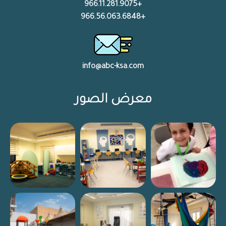
+966.11.281.9075
+966.56.063.6848
info@abc-ksa.com
معرض الصور