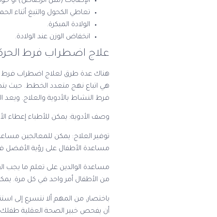
الإصابات (مثل الرصاص) أو حوا
تعاطي الكحول والتبغ أثناء الحم
الولادة المبكرة.
انخفاض الوزن عند الولادة.
علاج اضطراب فرط الحركة
هناك عدة طرق لعلاج اضطراب فرط الحرك
هي اتباع نهج متعدد الخطط. حيث يتض
فرط النشاط بالأدوية والعلاج. ويعد التع
وصف الأدوية
: يمكن للأطباء إعطاء الأط
توفير العلاج:
يمكن للمعالجين مساعدة 
مساعدة الأطفال على رؤية الأفضل ف
مساعدة الوالدين على تعلم ما يجب الق
من الأطفال أمر واحد في كل مرة. يم
باختصار، من المهم ألا نتسرع إلى اس
أن يفحص خبير الصحة العقلية طفلك. 