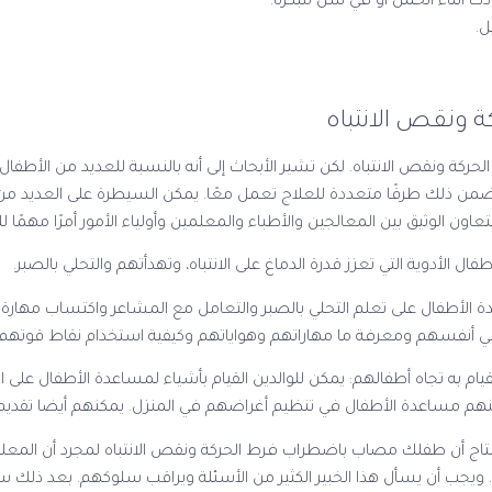
دث أثناء الحمل أو في سن مبكرة.
ل.
 ونقص الانتباه
ة ونقص الانتباه. لكن تشير الأبحاث إلى أنه بالنسبة للعديد من الأطفال
من ذلك طرقًا متعددة للعلاج تعمل معًا. يمكن السيطرة على العديد م
اون الوثيق بين المعالجين والأطباء والمعلمين وأولياء الأمور أمرًا مهمًا لل
فال الأدوية التي تعزز قدرة الدماغ على الانتباه، وتهدأتهم والتحلي بالصبر.
الأطفال على تعلم التحلي بالصبر والتعامل مع المشاعر واكتساب مهار
ي أنفسهم ومعرفة ما مهاراتهم وهواياتهم وكيفية استخدام نقاط قوتهم.
يام به تجاه أطفالهم:
يمكن للوالدين القيام بأشياء لمساعدة الأطفال عل
كنهم مساعدة الأطفال في تنظيم أغراضهم في المنزل. يمكنهم أيضا تقديم
تنتاج أن طفلك مصاب باضطراب فرط الحركة ونقص الانتباه لمجرد أن المعلم
ويجب أن يسأل هذا الخبير الكثير من الأسئلة ويراقب سلوكهم. بعد ذلك 