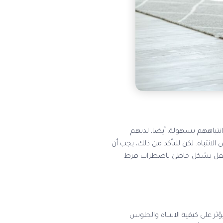
انتباههم بسهولة. أيضا، لديهم
ليمات أو الجلوس لفترات متواصلة. قد تكون هذه أعراض اضطراب فرط الحركة ADHD ونقص الانتباه. لكن للتأكد من ذلك، يجب أن
 الطفل بشكل خاطئ باضطراب فرط
اغي يؤثر على كيفية الانتباه والجلوس